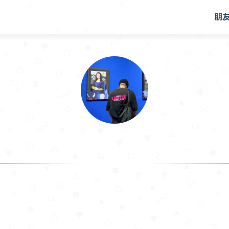
朋
.𝙃𝙖𝙣
I am making progress in the time I haven't shar