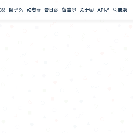
友
圈子
动态
昔日
留言
关于
API
搜索