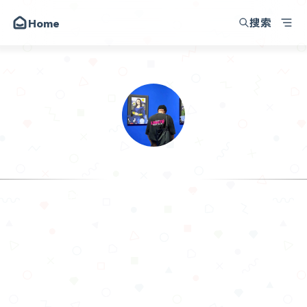
搜索
Home
韩小韩博客
朋友
圈子
动态
昔日
.𝙃𝙖𝙣
留言
I am making progress in the time I haven't shared wit
关于
API