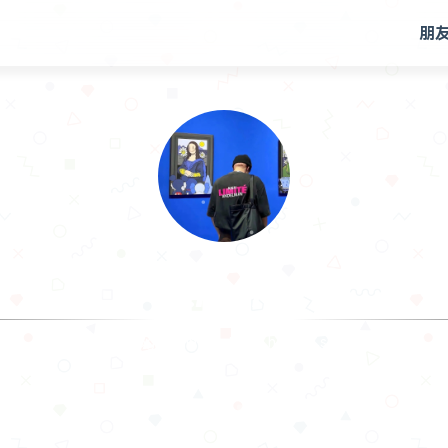
朋
.𝙃𝙖𝙣
I am making progress in the time I haven't sh