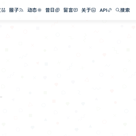
友
圈子
动态
昔日
留言
关于
API
搜索