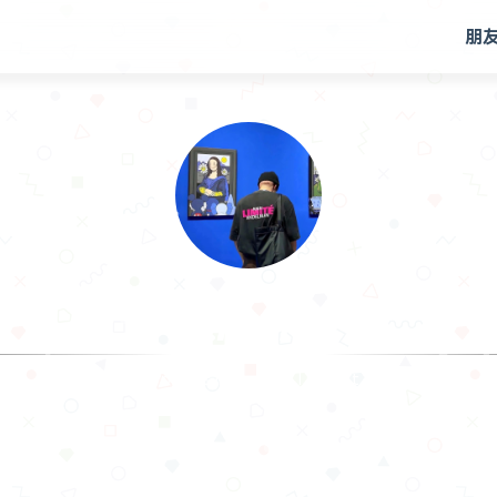
朋
.𝙃𝙖𝙣
I am making progress in the time I haven't