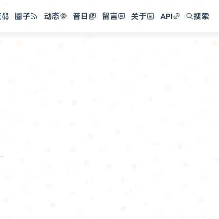
友
圈子
动态
昔日
留言
关于
API
搜索