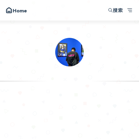
搜索
Home
韩小韩博客
朋友
圈子
动态
昔日
.𝙃𝙖𝙣
留言
I am making progress in the time I haven't shar
关于
API