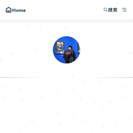
搜索
Home
韩小韩博客
朋友
圈子
动态
昔日
.𝙃𝙖𝙣
留言
I am making progress in the time I haven't sha
关于
API