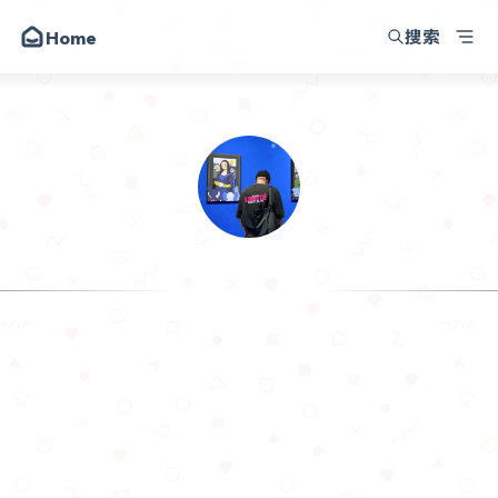
搜索
Home
韩小韩博客
朋友
圈子
动态
昔日
.𝙃𝙖𝙣
留言
I am making progress in the time I haven't shared
关于
API