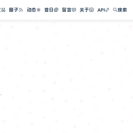
友
圈子
动态
昔日
留言
关于
API
搜索