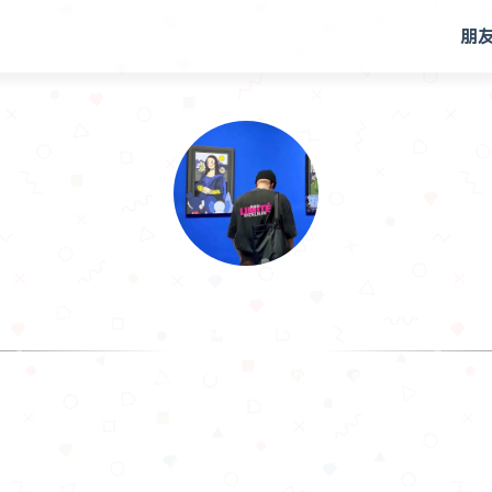
朋
.𝙃𝙖𝙣
I am making progress in the time I haven't s