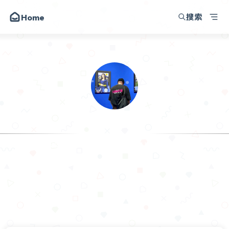
搜索
Home
韩小韩博客
朋友
圈子
动态
昔日
.𝙃𝙖𝙣
留言
I am making progress in the time I haven
关于
API