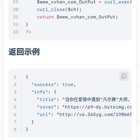
    $www_vvhan_com_OutPut 
=
 curl_exec
($c
    curl_close
($ch);
    return
 $www_vvhan_com_OutPut;
}
?>
返回示例
{
  "success"
: 
true
,
  "info"
: {
    "title"
: 
"当你在爱情中遇到“凡尔赛”大师，你会怎么
    "cover"
: 
"https://p9-dy.byteimg.com/
    "url"
: 
"http://v6.365yg.com/198b6557
  }
}