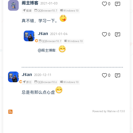
阁主博客
2021-01-03
0
福建
QQBrowser10.7
Windows 10
真不错，学习一下。
.𝙃𝙖𝙣
2021-01-04
0
QQBrowser10.7
Windows 10
@阁主博客
:
.𝙃𝙖𝙣
2020-12-11
0
浙江
QQBrowser10.6
Windows 10
总是有那么点心虚
Subscribe to comments of this post
Subscribe to comments of this site
Powered by
Waline
v3.13.0