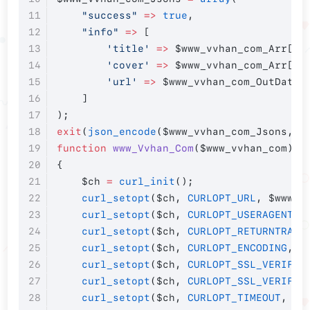
    "success"
 =>
 true
,
    "info"
 =>
 [
        'title'
 =>
 $www_vvhan_com_Arr[
'i
        'cover'
 =>
 $www_vvhan_com_Arr[
'i
        'url'
 =>
 $www_vvhan_com_OutDatas
    ]
);
exit
(
json_encode
($www_vvhan_com_Jsons, 
J
function
 www_Vvhan_Com
($www_vvhan_com)
{
    $ch 
=
 curl_init
();
    curl_setopt
($ch, 
CURLOPT_URL
, $www_v
    curl_setopt
($ch, 
CURLOPT_USERAGENT
, 
    curl_setopt
($ch, 
CURLOPT_RETURNTRANS
    curl_setopt
($ch, 
CURLOPT_ENCODING
, 
'
    curl_setopt
($ch, 
CURLOPT_SSL_VERIFYP
    curl_setopt
($ch, 
CURLOPT_SSL_VERIFYH
    curl_setopt
($ch, 
CURLOPT_TIMEOUT
, 
5
)