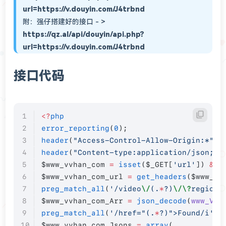
url=https://v.douyin.com/J4trbnd
附：强仔搭建好的接口 - >
https://qz.al/api/douyin/api.php?
url=https://v.douyin.com/J4trbnd
接口代码
<?
php
error_reporting
(
0
);
header
(
"Access-Control-Allow-Origin:*"
);
header
(
"Content-type:application/json; c
$www_vvhan_com 
=
 isset
($_GET[
'url'
]) 
&&
 
$www_vvhan_com_url 
=
 get_headers
($www_vv
preg_match_all
(
'/video
\/
(.
*
?)
\/\?
region/
$www_vvhan_com_Arr 
=
 json_decode
(
www_Vvh
preg_match_all
(
'/href="(.
*
?)">Found/i'
, 
$www_vvhan_com_Jsons 
=
 array
(