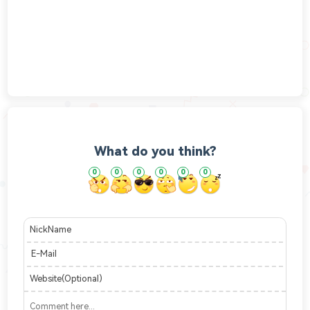
What do you think?
0
0
0
0
0
0
NickName
E-Mail
Website(Optional)