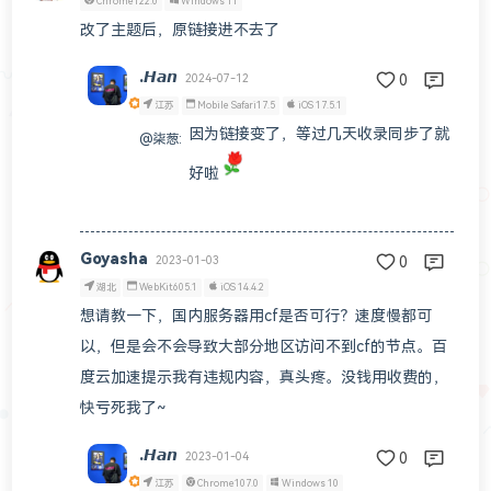
Chrome122.0
Windows 11
改了主题后，原链接进不去了
.𝙃𝙖𝙣
2024-07-12
0
江苏
Mobile Safari17.5
iOS 17.5.1
因为链接变了，等过几天收录同步了就
@柒葱
:
好啦
Goyasha
2023-01-03
0
湖北
WebKit605.1
iOS 14.4.2
想请教一下，国内服务器用cf是否可行？速度慢都可
以，但是会不会导致大部分地区访问不到cf的节点。百
度云加速提示我有违规内容，真头疼。没钱用收费的，
快亏死我了~
.𝙃𝙖𝙣
2023-01-04
0
江苏
Chrome107.0
Windows 10