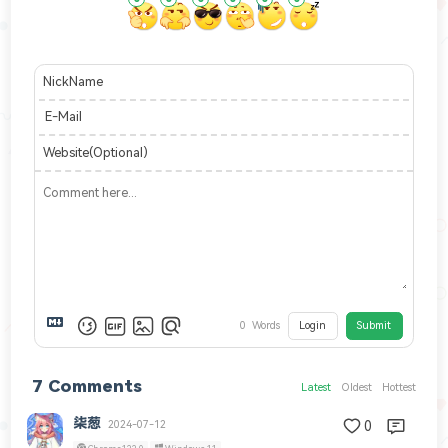
NickName
E-Mail
Website(Optional)
0
Words
Login
Submit
7
Comments
Latest
Oldest
Hottest
柒葱
2024-07-12
0