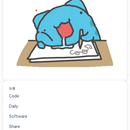
分类
Code
152
Daily
84
Software
16
Share
6