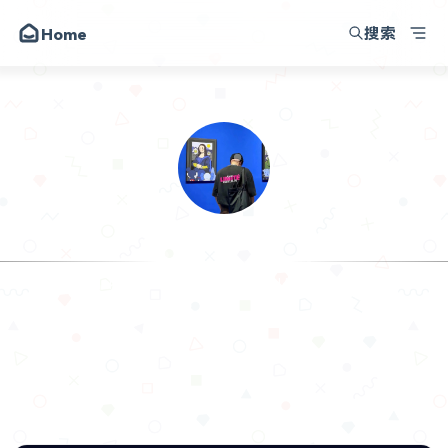
搜索
Home
韩小韩博客
朋友
圈子
动态
昔日
.𝙃𝙖𝙣
留言
I am making progress in the time
关于
API