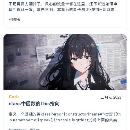
不用再费力翻找了，良心的流量卡都在这里，还不知道如何申
请？仅此一篇，拿走不谢。本篇为流量卡测评+推荐+领取攻略
文章（点赞+收藏我相信你一定会用的上）@小韩长期搜寻全国
流量卡
各地运营商发布的优惠补贴流量卡。集合了河南、山东、海
南、福建、宁夏、北京、广东、四川、湖北、湖南各地运营商
推出的各款流量卡，目前还在持
Code
三月 6, 2023
class中函数的this指向
定义一个基础的类classPerson{constructor(name="杜恒"){th
is.name=name;}speak(){console.log(this);}}将上面的类实例
出一个对象p，并调用p的speak方法constp=newPerson();p.s
Javascript
Class