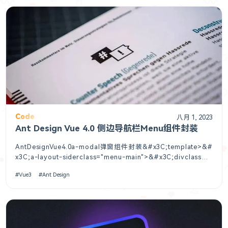
Code
八月 1, 2023
Ant Design Vue 4.0 侧边导航栏Menu组件封装
AntDesignVue4.0a-modal弹窗组件封装&#x3C;template>&#
x3C;a-layout-siderclass="menu-main">&#x3C;divclass="l
ogo">Han&#x3C;/div>&#x3C;a-menuv-model:selectedKe
Vue3
Ant Design
ys=